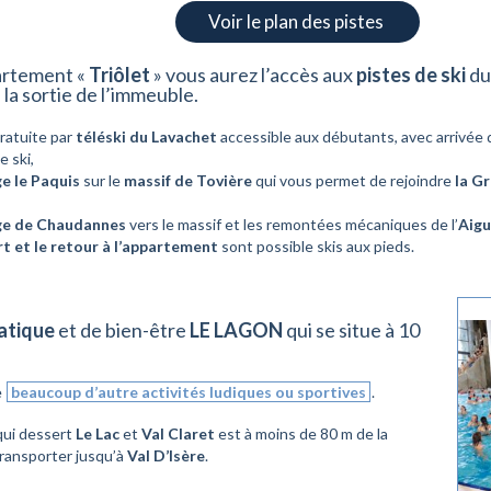
Voir le plan des pistes
artement «
Triôlet
» vous aurez l’accès aux
pistes de ski
du
 la sortie de l’immeuble.
gratuite par
téléski du Lavachet
accessible aux débutants, avec arrivée 
e ski,
e le Paquis
sur le
massif de Tovière
qui vous permet de rejoindre
la G
ge de Chaudannes
vers le massif et les remontées mécaniques de l’
Aigu
t et le retour à l’appartement
sont possible skis aux pieds.
atique
et de bien-être
LE LAGON
qui se situe à 10
e
beaucoup d’autre activités ludiques ou sportives
.
ui dessert
Le Lac
et
Val Claret
est à moins de 80 m de la
ransporter jusqu’à
Val D’Isère
.