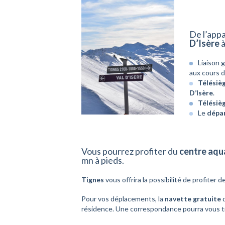
De l’app
D’Isère
à
Liaison 
aux cours d
Télésièg
D’Isère
.
Télésiè
Le
dépar
Vous pourrez profiter du
centre aqu
mn à pieds.
Tignes
vous offrira la possibilité de profiter d
Pour vos déplacements, la
navette gratuite
q
résidence. Une correspondance pourra vous t