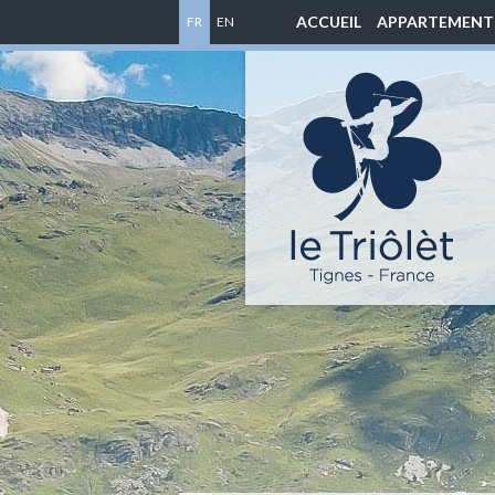
ACCUEIL
APPARTEMENT
FR
EN
Location
appartement
à
Tignes
-