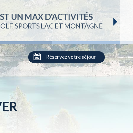
ABLE
RTEMENT
EST UN MAX D'ACTIVITÉS
TIGNES & VAL D'ISÈRE
R LE DOMAINE RELIÉ
 GOLF, SPORTS LAC ET MONTAGNE
ES
Réservez votre séjour
VER