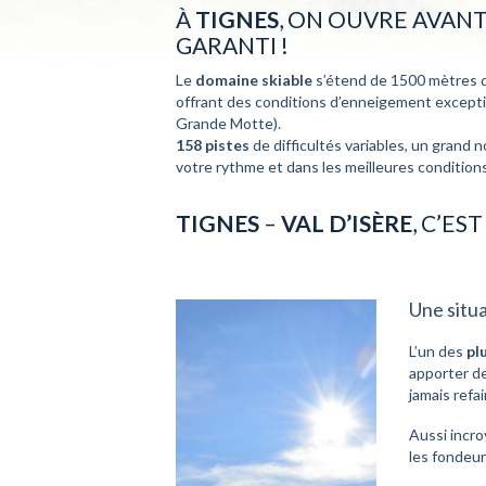
À
TIGNES
, ON OUVRE AVANT
GARANTI !
Le
domaine skiable
s’étend de 1500 mètres d
offrant des conditions d’enneigement exceptio
Grande Motte).
158 pistes
de difficultés variables, un gran
votre rythme et dans les meilleures conditions
TIGNES
–
VAL D’ISÈRE
, C’ES
Une situ
L’un des
pl
apporter de
jamais refa
Aussi incro
les fondeur