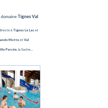
 domaine
Tignes Val
directe à
Tignes Le Lac
et
rande Motte
et
Val
ille Percée
, la Sache…