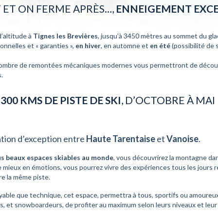
 ET ON FERME APRÈS…,
ENNEIGEMENT EXC
’altitude à
Tignes
les Brevières
, jusqu’à 3450 mètres au sommet du gla
nnelles et « garanties »,
en hiver
, en automne et
en été
(possibilité de s
d nombre de remontées mécaniques modernes vous permettront de découv
.
T
300 KMS DE PISTE DE SKI
, D’OCTOBRE À MAI
ation d’exception entre
Haute Tarentaise
et
Vanoise
.
us beaux espaces skiables au monde
, vous découvrirez la montagne da
 mieux en émotions, vous pourrez vivre des expériences tous les jours r
ire la même piste.
yable que technique, cet espace, permettra à tous, sportifs ou amoureux d
s, et snowboardeurs, de profiter au maximum selon leurs niveaux et leur 